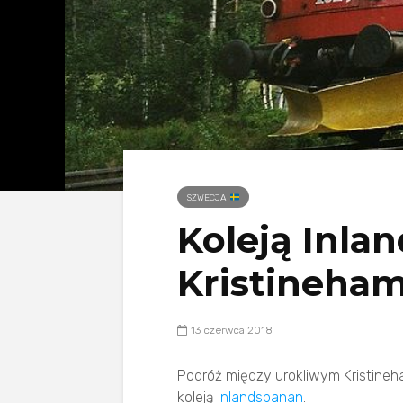
SZWECJA
Koleją Inla
Kristineha
13 czerwca 2018
Podróż między urokliwym Kristineh
koleją
Inlandsbanan
.