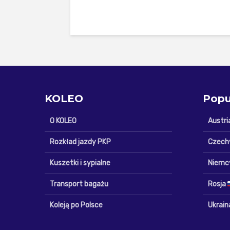
KOLEO
Popu
O KOLEO
Austri
Rozkład jazdy PKP
Czech
Kuszetki i sypialne
Niemc
Transport bagażu
Rosja
Koleją po Polsce
Ukrai