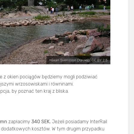
Håkan Svensson (Xauxa)/ CC BY 2.5
dze z okien pociągów będziemy mogli podziwiać
jszymi wrzosowiskami i równinami.
cja, by poznać ten kraj z bliska.
amn
zapłacimy
340 SEK.
Jeżeli posiadamy InterRail
ch dodatkowych kosztów. W tym drugim przypadku