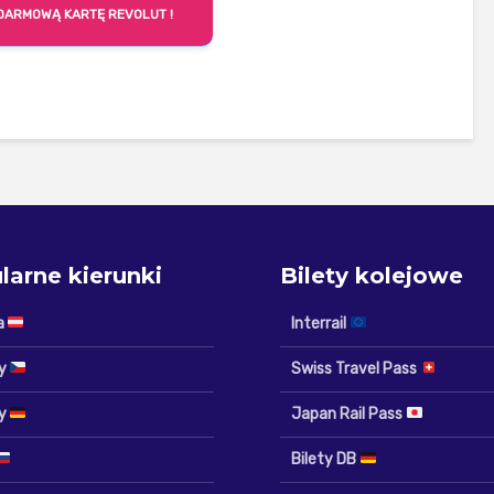
DARMOWĄ KARTĘ REVOLUT !
larne kierunki
Bilety kolejowe
a
Interrail
y
Swiss Travel Pass
y
Japan Rail Pass
Bilety DB