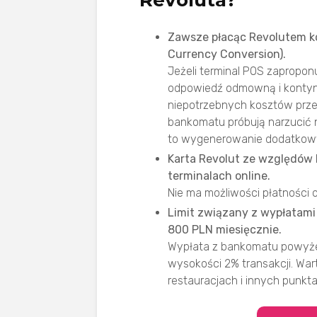
Revoluta?
Zawsze płacąc Revolutem ko
Currency Conversion).
Jeżeli terminal POS zapropon
odpowiedź odmowną i kontyn
niepotrzebnych kosztów przew
bankomatu próbują narzucić
to wygenerowanie dodatkowyc
Karta Revolut ze względów 
terminalach online.
Nie ma możliwości płatności 
Limit związany z wypłatam
800 PLN miesięcznie.
Wypłata z bankomatu powyżej 
wysokości 2% transakcji. War
restauracjach i innych punk