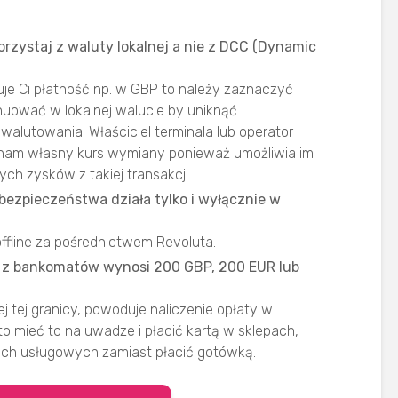
rzystaj z waluty lokalnej a nie z DCC (Dynamic
uje Ci płatność np. w GBP to należy zaznaczyć
uować w lokalnej walucie by uniknąć
alutowania. Właściciel terminala lub operator
 nam własny kurs wymiany ponieważ umożliwia im
h zysków z takiej transakcji.
bezpieczeństwa działa tylko i wyłącznie w
offline za pośrednictwem Revoluta.
i z bankomatów wynosi 200 GBP, 200 EUR lub
tej granicy, powoduje naliczenie opłaty w
to mieć to na uwadze i płacić kartą w sklepach,
tach usługowych zamiast płacić gotówką.