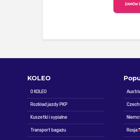
ZAMÓW 
KOLEO
Popu
O KOLEO
Austri
Rozkład jazdy PKP
Czech
Kuszetki i sypialne
Niemc
Transport bagażu
Rosja